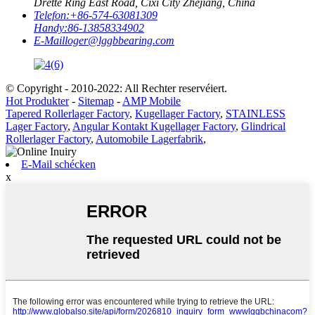
Drëtte Ring East Road, Cixi City Zhejiang, China
Telefon:
+86-574-63081309
Handy:
86-13858334902
E-Mail
loger@lggbbearing.com
© Copyright - 2010-2022: All Rechter reservéiert.
Hot Produkter
-
Sitemap
-
AMP Mobile
Tapered Rollerlager Factory
,
Kugellager Factory
,
STAINLESS
Lager Factory
,
Angular Kontakt Kugellager Factory
,
Glindrical
Rollerlager Factory
,
Automobile Lagerfabrik
,
E-Mail schécken
x