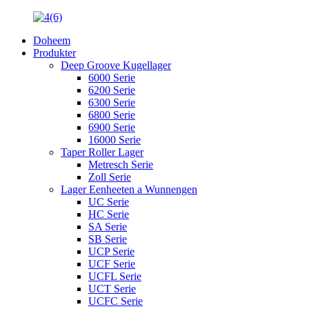
Doheem
Produkter
Deep Groove Kugellager
6000 Serie
6200 Serie
6300 Serie
6800 Serie
6900 Serie
16000 Serie
Taper Roller Lager
Metresch Serie
Zoll Serie
Lager Eenheeten a Wunnengen
UC Serie
HC Serie
SA Serie
SB Serie
UCP Serie
UCF Serie
UCFL Serie
UCT Serie
UCFC Serie