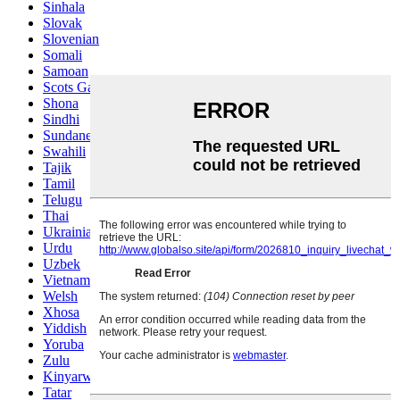
Sinhala
Slovak
Slovenian
Somali
Samoan
Scots Gaelic
Shona
Sindhi
Sundanese
Swahili
Tajik
Tamil
Telugu
Thai
Ukrainian
Urdu
Uzbek
Vietnamese
Welsh
Xhosa
Yiddish
Yoruba
Zulu
Kinyarwanda
Tatar