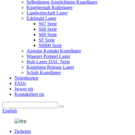
Selbstänneg Ausriichtung Kugellager
Kugelgestalt Rollerlager
Landwirtschaft Lager
Edelstahl Lager
S67 Serie
S68 Serie
S69 Serie
SF Serie
S6000 Serie
Angular Kontakt Kugellager
Waasser Pompel Lager
Hub Lager DAC Serie
Kupplung Release Lager
Schub Kugellager
Neiegkeeten
FAQs
Iwwer eis
Kontaktéiert eis
English
Doheem